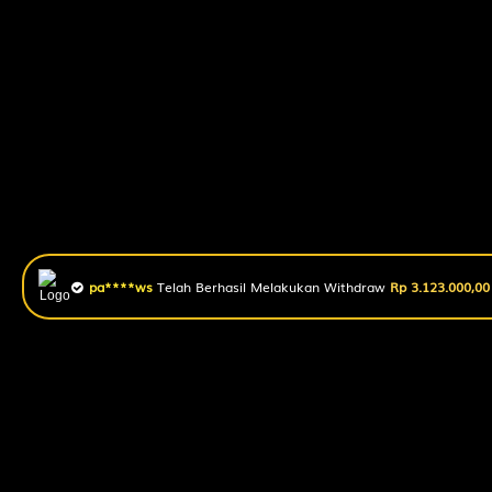
pa****ws
Telah Berhasil Melakukan Withdraw
Rp 3.123.000,00