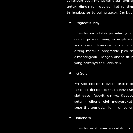
sekalipun pasti mengenal atau famili
untuk dimainkan apalagi ketika dim
terlengkap serta paling gacor. Berikut 
Pragmatic Play
Provider ini adalah provider yan
adalah provider yang menciptakan 
serta sweet bonanza. Permainan i
orang memilih pragmatic play s
dimenangkan. Dengan aneka fitur
yang pastinya seru dan asik.
PG Soft
PG Soft adalah provider asal er
terkenal dengan permainannya se
slot gacor favorit lainnya. Kep
satu ini dikenal oleh masyarakat
seperti pragmatic. Hal inilah yan
Habanero
Provider asal amerika selatan in