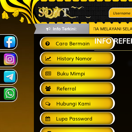
SONTOGEL SITUS TERPERCAYA SETIA MELAYANI SELAMA 12 TA
Info Terkini:
INFO REFE
Cara Bermain
History Nomor
-
Buku Mimpi
Referral
Hubungi Kami
Lupa Password